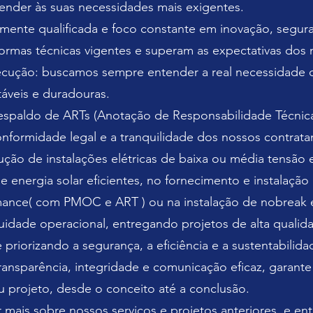
tender às suas necessidades mais exigentes.
ente qualificada e foco constante em inovação, segura
rmas técnicas vigentes e superam as expectativas dos 
cução: buscamos sempre entender a real necessidade d
táveis e duradouras.
espaldo de ARTs (Anotação de Responsabilidade Técnica)
nformidade legal e a tranquilidade dos nossos contrata
ção de instalações elétricas de baixa ou média tensão
 energia solar eficientes, no fornecimento e instalação
mance( com PMOC e ART ) ou na instalação de nobreak 
nuidade operacional, entregando projetos de alta qual
 priorizando a segurança, a eficiência e a sustentabilida
nsparência, integridade e comunicação eficaz, garante
 projeto, desde o conceito até a conclusão.
r mais sobre nossos serviços e projetos anteriores, e e