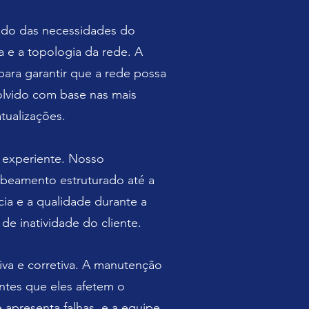
hado das necessidades do
a e a topologia da rede. A
para garantir que a rede possa
lvido com base nas mais
tualizações.
 experiente. Nosso
cabeamento estruturado até a
cia e a qualidade durante a
de inatividade do cliente.
va e corretiva. A manutenção
 antes que eles afetem o
apresenta falhas, e a equipe