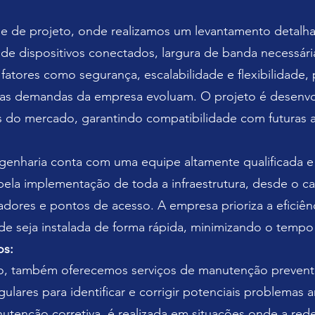
se de projeto, onde realizamos um levantamento detal
e de dispositivos conectados, largura de banda necessári
atores como segurança, escalabilidade e flexibilidade, 
 as demandas da empresa evoluam. O projeto é desenvo
s do mercado, garantindo compatibilidade com futuras a
ngenharia conta com uma equipe altamente qualificada e
 pela implementação de toda a infraestrutura, desde o 
adores e pontos de acesso. A empresa prioriza a eficiên
de seja instalada de forma rápida, minimizando o tempo 
os:
ão, também oferecemos serviços de manutenção preventi
egulares para identificar e corrigir potenciais problemas
enção corretiva, é realizada em situações onde a rede 