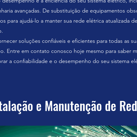
o desempenho e a eficiência do seu sistema elétrico, i
nharia avançadas. De substituição de equipamentos obso
s para ajudá-lo a manter sua rede elétrica atualizada
o.
ecer soluções confiáveis ​​e eficientes para todas as s
são. Entre em contato conosco hoje mesmo para saber m
r a confiabilidade e o desempenho do seu sistema elé
stalação e Manutenção de Re